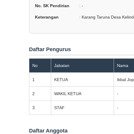
No. SK Pendirian
: -
Keterangan
: Karang Taruna Desa Kelind
Daftar Pengurus
No
Jabatan
Nama
1
KETUA
Ikbal Jo
2
WAKIL KETUA
-
3
STAF
-
Daftar Anggota