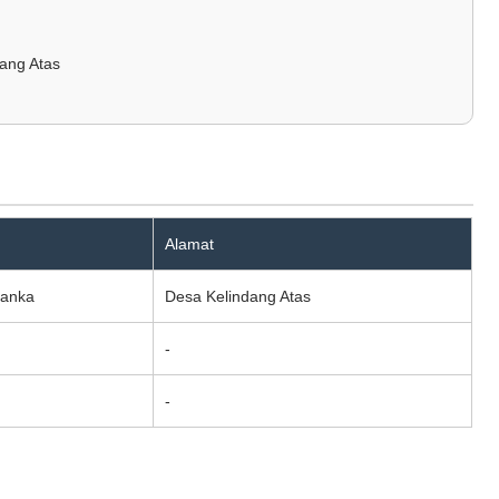
ang Atas
Alamat
panka
Desa Kelindang Atas
-
-