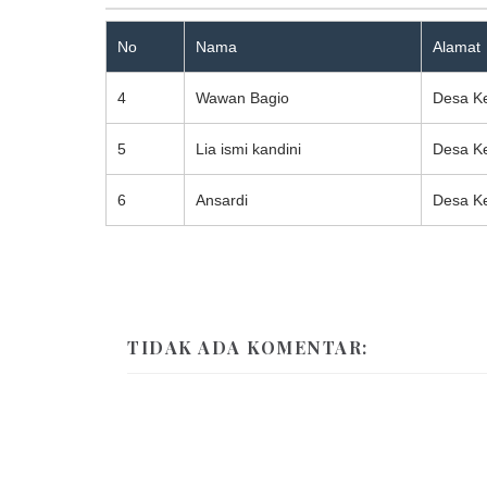
No
Nama
Alamat
4
Wawan Bagio
Desa Ke
5
Lia ismi kandini
Desa Ke
6
Ansardi
Desa Ke
TIDAK ADA KOMENTAR: